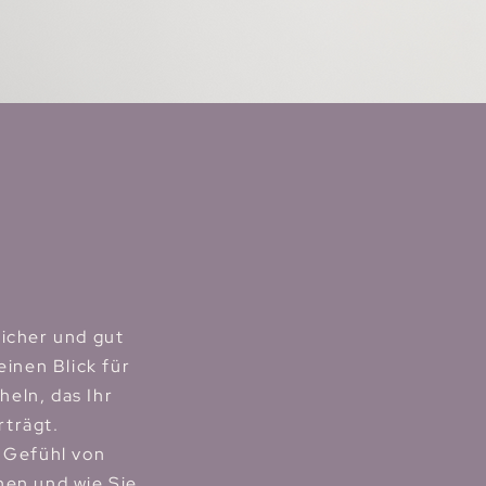
sicher und gut
inen Blick für
heln, das Ihr
rträgt.
s Gefühl von
hen und wie Sie