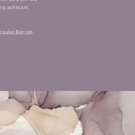
ung achtsam,
Frauke Berres
.