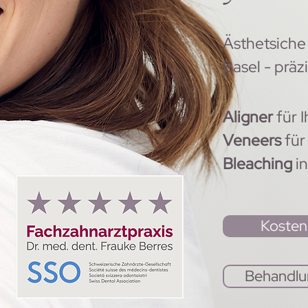
Ästhetsiche
Basel - präz
Aligner
für 
Veneers
für
Bleaching
in
Kosten
Behandlu