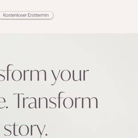
Kostenloser Ersttermin
061 551 53 53
sform your
e
.
Transform
 story
.